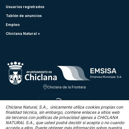
Usuarios registrados
Tablón de anuncios
Empleo
Chiclana Natural +
Chiclana de la Frontera
DOM 9 AGO
27.7ºC
Chiclana Natural, S.A., únicamente utiliza cookies propias con
finalidad técnica,
sin embargo, contiene enlaces a sitios web
de terceros con políticas de privacidad ajenas a CHICLANA
8 Km/h
0 %
NATURAL S.A., que usted podrá decidir si acepta o no cuando
acceda a ellos. Puede obtener más información sobre nuestra