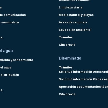
ra
Limpieza viaria
de comunicación
Medio natural y playas
e suministros
Áreas de reciclaje
Educación ambiental
ia
Trámites
Cita previa
el agua
Diseminado
miento y saneamiento
del agua
Trámites
Solicitud información Declarac
 distribución
Solicitud información Planes e
Aportación documentación téc
ia
Cita previa