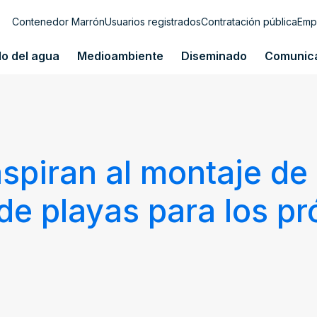
Contenedor Marrón
Usuarios registrados
Contratación pública
Emp
lo del agua
Medioambiente
Diseminado
Comunic
spiran al montaje de 
 de playas para los p