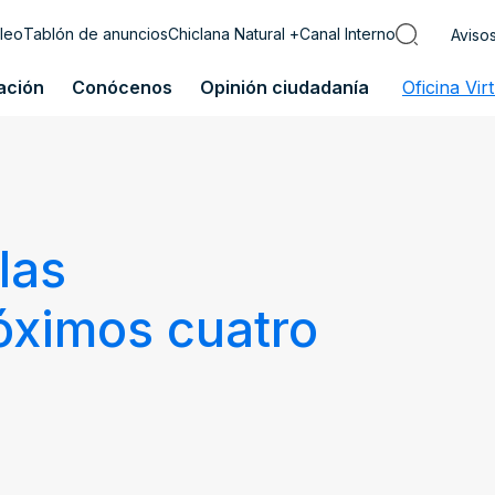
leo
Tablón de anuncios
Chiclana Natural +
Canal Interno
Aviso
ación
Conócenos
Opinión ciudadanía
Oficina Vir
las
róximos cuatro