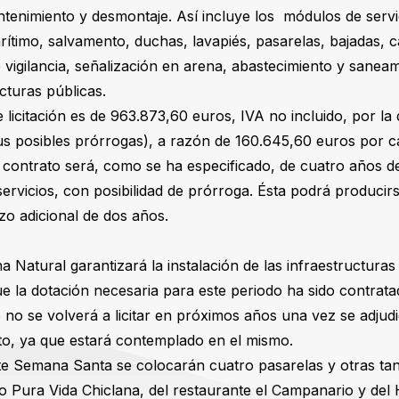
tenimiento y desmontaje. Así incluye los módulos de servi
ítimo, salvamento, duchas, lavapiés, pasarelas, bajadas, 
e vigilancia, señalización en arena, abastecimiento y sanea
ucturas públicas.
licitación es de 963.873,60 euros, IVA no incluido, por la 
sus posibles prórrogas), a razón de 160.645,60 euros por c
l contrato será, como se ha especificado, de cuatro años 
 servicios, con posibilidad de prórroga. Ésta podrá produci
zo adicional de dos años.
a Natural garantizará la instalación de las infraestructura
 la dotación necesaria para este periodo ha sido contrata
o no se volverá a licitar en próximos años una vez se adjud
to, ya que estará contemplado en el mismo.
te Semana Santa se colocarán cuatro pasarelas y otras tan
to Pura Vida Chiclana, del restaurante el Campanario y del 