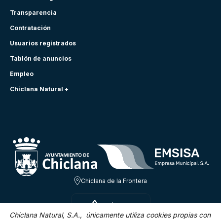
Transparencia
Contratación
Usuarios registrados
Tablón de anuncios
Empleo
Chiclana Natural +
Chiclana de la Frontera
SÁB 8 AGO
31.3ºC
Chiclana Natural, S.A., únicamente utiliza cookies propias con