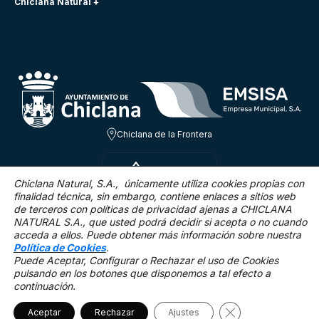
Chiclana Natural +
Chiclana de la Frontera
JUE 6 AGO
24.3ºC
Chiclana Natural, S.A., únicamente utiliza cookies propias con
finalidad técnica,
sin embargo, contiene enlaces a sitios web
de terceros con políticas de privacidad ajenas a CHICLANA
2.5 Km/h
0 %
NATURAL S.A., que usted podrá decidir si acepta o no cuando
acceda a ellos. Puede obtener más información sobre nuestra
Política de Cookies
.
Puede Aceptar, Configurar o Rechazar el uso de Cookies
pulsando en los botones que disponemos a tal efecto a
continuación.
Mapa Web
Accesibilidad
Política de privacidad.
Aviso legal
Política de cookies
Cerrar el banner 
Aceptar
Rechazar
©2025 Chiclana Natural
Ajustes