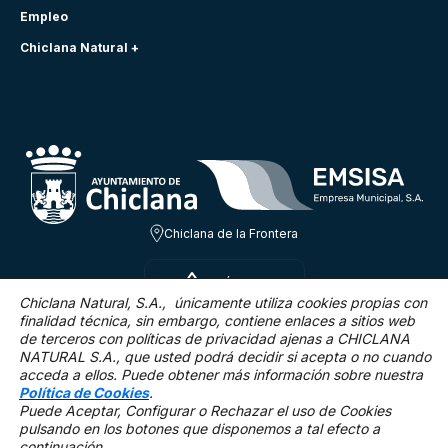
Empleo
Chiclana Natural +
Chiclana de la Frontera
SÁB 8 AGO
26ºC
Chiclana Natural, S.A., únicamente utiliza cookies propias con
finalidad técnica,
sin embargo, contiene enlaces a sitios web
de terceros con políticas de privacidad ajenas a CHICLANA
1.1 Km/h
0 %
NATURAL S.A., que usted podrá decidir si acepta o no cuando
acceda a ellos. Puede obtener más información sobre nuestra
Política de Cookies
.
Puede Aceptar, Configurar o Rechazar el uso de Cookies
pulsando en los botones que disponemos a tal efecto a
continuación.
Mapa Web
Accesibilidad
Política de privacidad.
Aviso legal