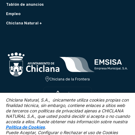
Tablón de anuncios
Empleo
Chiclana Natural +
Chiclana de la Frontera
SÁB 8 AGO
31.2ºC
Chiclana Natural, S.A., únicamente utiliza cookies propias con
finalidad técnica,
sin embargo, contiene enlaces a sitios web
de terceros con políticas de privacidad ajenas a CHICLANA
16.1 Km/h
0 %
NATURAL S.A., que usted podrá decidir si acepta o no cuando
acceda a ellos. Puede obtener más información sobre nuestra
Política de Cookies
.
Puede Aceptar, Configurar o Rechazar el uso de Cookies