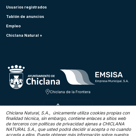
Usuarios registrados
Tablón de anuncios
Empleo
Chiclana Natural +
Chiclana de la Frontera
VIE 7 AGO
30.9ºC
Chiclana Natural, S.A., únicamente utiliza cookies propias con
finalidad técnica,
sin embargo, contiene enlaces a sitios web
de terceros con políticas de privacidad ajenas a CHICLANA
13.4 Km/h
0 %
NATURAL S.A., que usted podrá decidir si acepta o no cuando
acceda a ellos. Puede obtener más información sobre nuestra