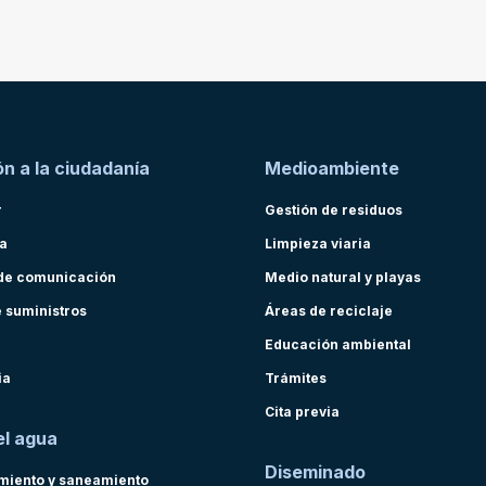
n a la ciudadanía
Medioambiente
r
Gestión de residuos
ra
Limpieza viaria
de comunicación
Medio natural y playas
e suministros
Áreas de reciclaje
Educación ambiental
ia
Trámites
Cita previa
el agua
Diseminado
miento y saneamiento