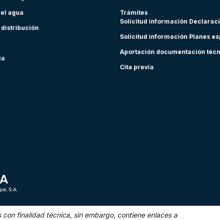
del agua
Trámites
Solicitud información Declarac
 distribución
Solicitud información Planes e
Aportación documentación téc
ia
Cita previa
s con finalidad técnica,
sin embargo, contiene enlaces a