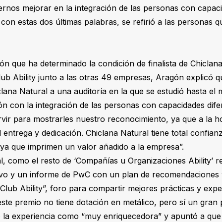
rnos mejorar en la integración de las personas con capaci
con estas dos últimas palabras, se refirió a las personas q
ón que ha determinado la condición de finalista de Chiclana
lub Ability junto a las otras 49 empresas, Aragón explicó 
clana Natural a una auditoría en la que se estudió hasta el
ón con la integración de las personas con capacidades difer
vir para mostrarles nuestro reconocimiento, ya que a la ho
 entrega y dedicación. Chiclana Natural tiene total confian
, ya que imprimen un valor añadido a la empresa”.
, como el resto de ‘Compañías u Organizaciones Ability’ rec
tivo y un informe de PwC con un plan de recomendaciones
Club Ability”, foro para compartir mejores prácticas y exper
este premio no tiene dotación en metálico, pero sí un gran p
icó la experiencia como “muy enriquecedora” y apuntó a que