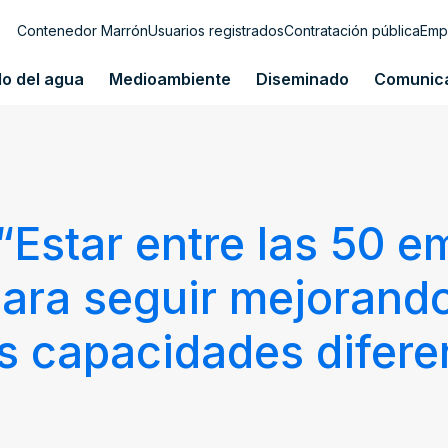
Contenedor Marrón
Usuarios registrados
Contratación pública
Emp
lo del agua
Medioambiente
Diseminado
Comunic
“Estar entre las 50 e
para seguir mejorando
as capacidades difere