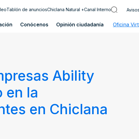
leo
Tablón de anuncios
Chiclana Natural +
Canal Interno
Aviso
ación
Conócenos
Opinión ciudadanía
Oficina Vir
mpresas Ability
 en la
ntes en Chiclana