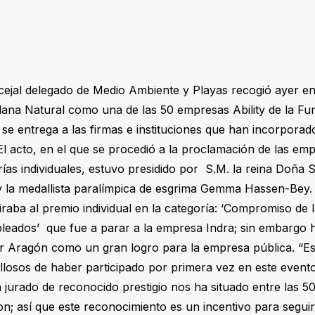
ejal delegado de Medio Ambiente y Playas recogió ayer en
ana Natural como una de las 50 empresas Ability de la Fu
se entrega a las firmas e instituciones que han incorporad
. El acto, en el que se procedió a la proclamación de las e
rías individuales, estuvo presidido por S.M. la reina Doña 
y la medallista paralímpica de esgrima Gemma Hassen-Bey.
raba al premio individual en la categoría: ‘Compromiso de l
leados’ que fue a parar a la empresa Indra; sin embargo h
or Aragón como un gran logro para la empresa pública. “E
osos de haber participado por primera vez en este evento
urado de reconocido prestigio nos ha situado entre las 50
ron; así que este reconocimiento es un incentivo para segui