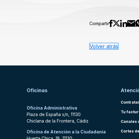
Compartir
Volver atrás
Oficinas
Atenció
Contrata
Oficina Administrativa
Tu factu
Plaza de España s/n, 11130
Chiclana de la Frontera, Cádiz
Canales 
Cortes d
Oficina de Atención a la Ciudadanía
Huerta Chica, 18, 11130