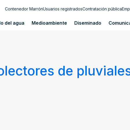
Contenedor Marrón
Usuarios registrados
Contratación pública
Emp
lo del agua
Medioambiente
Diseminado
Comunic
olectores de pluviale