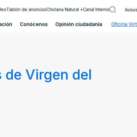
leo
Tablón de anuncios
Chiclana Natural +
Canal Interno
Aviso
ación
Conócenos
Opinión ciudadanía
Oficina Vir
s de Virgen del