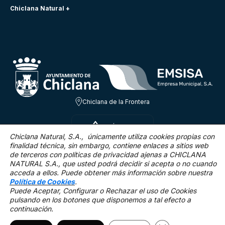
Chiclana Natural +
Chiclana de la Frontera
SÁB 8 AGO
23.4ºC
Chiclana Natural, S.A., únicamente utiliza cookies propias con
finalidad técnica,
sin embargo, contiene enlaces a sitios web
de terceros con políticas de privacidad ajenas a CHICLANA
0.4 Km/h
0 %
NATURAL S.A., que usted podrá decidir si acepta o no cuando
acceda a ellos. Puede obtener más información sobre nuestra
Política de Cookies
.
Puede Aceptar, Configurar o Rechazar el uso de Cookies
pulsando en los botones que disponemos a tal efecto a
continuación.
Mapa Web
Accesibilidad
Política de privacidad.
Aviso legal
Política de cookies