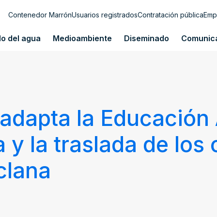
Contenedor Marrón
Usuarios registrados
Contratación pública
Emp
lo del agua
Medioambiente
Diseminado
Comunic
adapta la Educación 
y la traslada de los 
clana