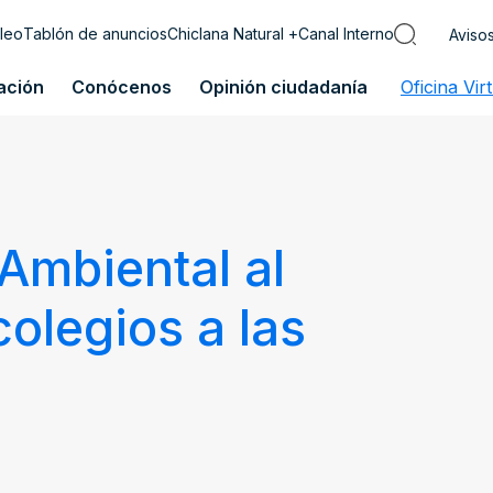
leo
Tablón de anuncios
Chiclana Natural +
Canal Interno
Aviso
ación
Conócenos
Opinión ciudadanía
Oficina Vir
Ambiental al
colegios a las