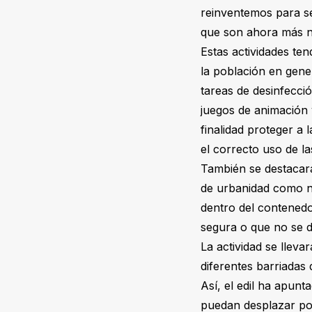
reinventemos para se
que son ahora más ne
Estas actividades te
la población en gener
tareas de desinfecci
juegos de animación 
finalidad proteger a 
el correcto uso de l
También se destacará
de urbanidad como no 
dentro del contenedo
segura o que no se de
La actividad se lleva
diferentes barriadas
Así, el edil ha apun
puedan desplazar por 