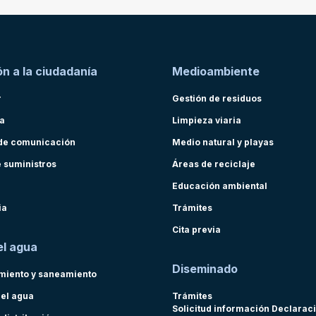
n a la ciudadanía
Medioambiente
r
Gestión de residuos
ra
Limpieza viaria
de comunicación
Medio natural y playas
e suministros
Áreas de reciclaje
Educación ambiental
ia
Trámites
Cita previa
el agua
Diseminado
miento y saneamiento
del agua
Trámites
Solicitud información Declarac