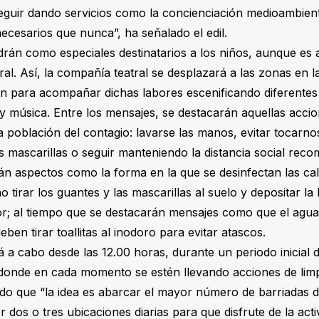
guir dando servicios como la concienciación medioambient
cesarios que nunca”, ha señalado el edil.
ndrán como especiales destinatarios a los niños, aunque es
al. Así, la compañía teatral se desplazará a las zonas en la
ón para acompañar dichas labores escenificando diferente
y música. Entre los mensajes, se destacarán aquellas acci
la población del contagio: lavarse las manos, evitar tocarnos
as mascarillas o seguir manteniendo la distancia social re
n aspectos como la forma en la que se desinfectan las cal
tirar los guantes y las mascarillas al suelo y depositar l
r; al tiempo que se destacarán mensajes como que el agua 
ben tirar toallitas al inodoro para evitar atascos.
rá a cabo desde las 12.00 horas, durante un periodo inicial d
 donde en cada momento se estén llevando acciones de limp
tado que “la idea es abarcar el mayor número de barriadas 
dos o tres ubicaciones diarias para que disfrute de la act