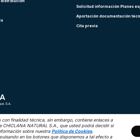
 distribución
Solicitud información Planes e
Aportación documentación téc
ia
Cita previa
s con finalidad técnica,
sin embargo, contiene enlaces a
as a CHICLANA NATURAL S.A., que usted podrá decidir si
nformación sobre nuestra
Política de Cookies
.
Mapa Web
Acce
pulsando en los botones que disponemos a tal efecto a