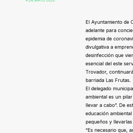
4 DE MAYO 2020
El Ayuntamiento de C
adelante para concie
epidemia de coronavi
divulgativa a emprend
desinfección que vien
esencial del este ser
Trovador, continuará 
barriada Las Frutas.
El delegado municipa
ambiental es un pila
llevar a cabo”. De es
educación ambiental 
pequeños y llevarlas
“Es necesario que, 