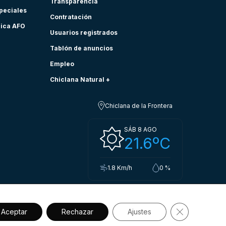
Transparencia
speciales
Contratación
nica AFO
Usuarios registrados
Tablón de anuncios
Empleo
Chiclana Natural +
Chiclana de la Frontera
SÁB 8 AGO
21.6ºC
1.8 Km/h
0 %
Cerrar el ba
Aceptar
Rechazar
Ajustes
sibilidad
Política de privacidad.
Aviso legal
Política de cookies