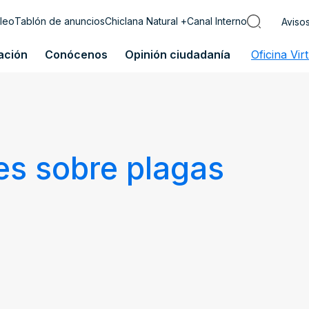
leo
Tablón de anuncios
Chiclana Natural +
Canal Interno
Aviso
ación
Conócenos
Opinión ciudadanía
Oficina Vir
es sobre plagas