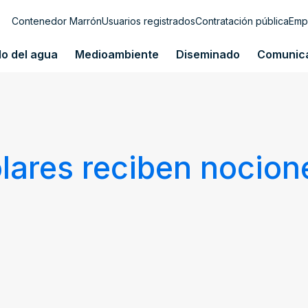
Contenedor Marrón
Usuarios registrados
Contratación pública
Emp
lo del agua
Medioambiente
Diseminado
Comunic
lares reciben nocion