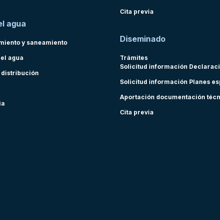
Cita previa
el agua
Diseminado
miento y saneamiento
del agua
Trámites
Solicitud información Declarac
 distribución
Solicitud información Planes e
Aportación documentación téc
ia
Cita previa