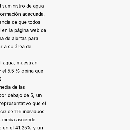
l suministro de agua
nformación adecuada,
ancia de que todos
l en la página web de
ma de alertas para
r a su área de
el agua, muestran
y el 5.5 % opina que
2.
media de las
por debajo de 5, un
representativo que el
ia de 116 individuos.
a media asciende
úa en el 41,25% y un