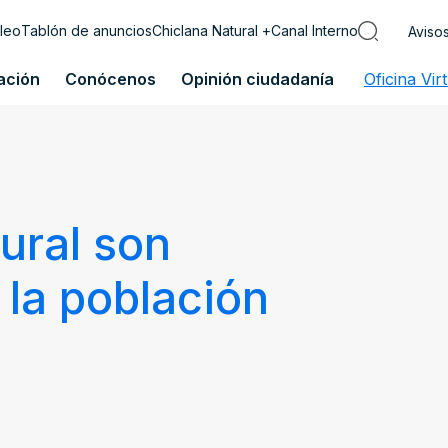
leo
Tablón de anuncios
Chiclana Natural +
Canal Interno
Aviso
ación
Conócenos
Opinión ciudadanía
Oficina Vir
ural son
 la población