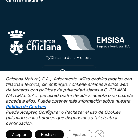
Chiclana Natural +
Chiclana de la Frontera
LUN 10 AGO
23ºC
Chiclana Natural, S.A., únicamente utiliza cookies propias con
finalidad técnica,
sin embargo, contiene enlaces a sitios web
de terceros con políticas de privacidad ajenas a CHICLANA
6.8 Km/h
0 %
NATURAL S.A., que usted podrá decidir si acepta o no cuando
acceda a ellos. Puede obtener más información sobre nuestra
Política de Cookies
.
Puede Aceptar, Configurar o Rechazar el uso de Cookies
pulsando en los botones que disponemos a tal efecto a
continuación.
Mapa Web
Accesibilidad
Política de privacidad.
Aviso legal
Política de cookies
Cerrar el banner 
Aceptar
Rechazar
©2025 Chiclana Natural
Ajustes