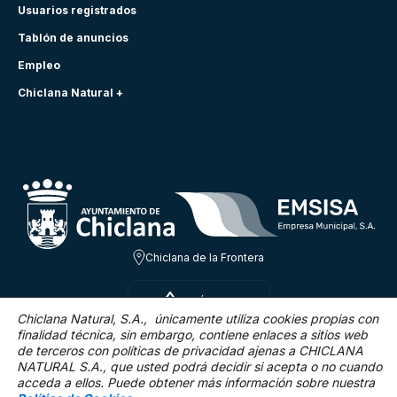
Usuarios registrados
Tablón de anuncios
Empleo
Chiclana Natural +
Chiclana de la Frontera
SÁB 8 AGO
31.3ºC
Chiclana Natural, S.A., únicamente utiliza cookies propias con
finalidad técnica,
sin embargo, contiene enlaces a sitios web
de terceros con políticas de privacidad ajenas a CHICLANA
12.5 Km/h
0 %
NATURAL S.A., que usted podrá decidir si acepta o no cuando
acceda a ellos. Puede obtener más información sobre nuestra