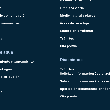
r
Gestión de residuos
ra
Limpieza viaria
de comunicación
Medio natural y playas
e suministros
Áreas de reciclaje
Educación ambiental
ia
Trámites
Cita previa
el agua
Diseminado
miento y saneamiento
del agua
Trámites
Solicitud información Declarac
 distribución
Solicitud información Planes e
Aportación documentación téc
ia
Cita previa