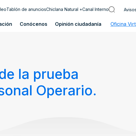
leo
Tablón de anuncios
Chiclana Natural +
Canal Interno
Aviso
ación
Conócenos
Opinión ciudadanía
Oficina Vir
de la prueba
sonal Operario.