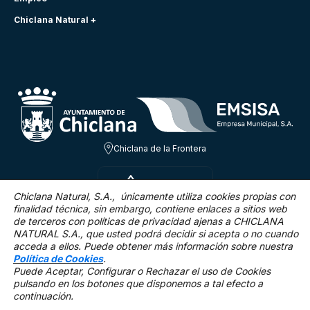
Chiclana Natural +
Chiclana de la Frontera
DOM 9 AGO
24.1ºC
Chiclana Natural, S.A., únicamente utiliza cookies propias con
finalidad técnica,
sin embargo, contiene enlaces a sitios web
de terceros con políticas de privacidad ajenas a CHICLANA
2.8 Km/h
0 %
NATURAL S.A., que usted podrá decidir si acepta o no cuando
acceda a ellos. Puede obtener más información sobre nuestra
Política de Cookies
.
Puede Aceptar, Configurar o Rechazar el uso de Cookies
pulsando en los botones que disponemos a tal efecto a
continuación.
Mapa Web
Accesibilidad
Política de privacidad.
Aviso legal
Política de cookies