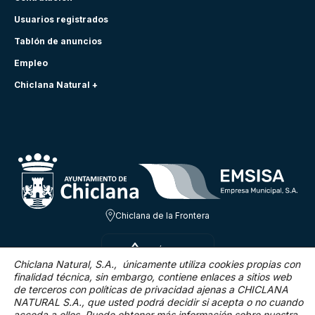
Usuarios registrados
Tablón de anuncios
Empleo
Chiclana Natural +
Chiclana de la Frontera
SÁB 8 AGO
31.2ºC
Chiclana Natural, S.A., únicamente utiliza cookies propias con
finalidad técnica,
sin embargo, contiene enlaces a sitios web
de terceros con políticas de privacidad ajenas a CHICLANA
16.1 Km/h
0 %
NATURAL S.A., que usted podrá decidir si acepta o no cuando
acceda a ellos. Puede obtener más información sobre nuestra