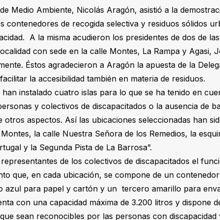
 de Medio Ambiente, Nicolás Aragón, asistió a la demostrac
 contenedores de recogida selectiva y residuos sólidos u
cidad. A la misma acudieron los presidentes de dos de las
 localidad con sede en la calle Montes, La Rampa y Agasi,
ente. Éstos agradecieron a Aragón la apuesta de la Deleg
cilitar la accesibilidad también en materia de residuos.
e han instalado cuatro islas para lo que se ha tenido en cue
personas y colectivos de discapacitados o la ausencia de b
e otros aspectos. Así las ubicaciones seleccionadas han sid
le Montes, la calle Nuestra Señora de los Remedios, la esquin
rtugal y la Segunda Pista de La Barrosa”.
 representantes de los colectivos de discapacitados el func
to que, en cada ubicación, se compone de un contenedor 
o azul para papel y cartón y un tercero amarillo para env
nta con una capacidad máxima de 3.200 litros y dispone d
a que sean reconocibles por las personas con discapacidad v