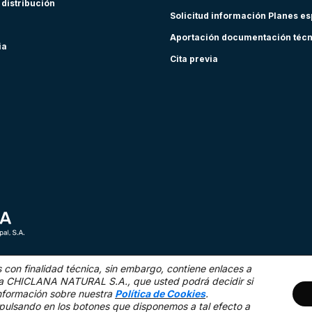
 distribución
Solicitud información Planes e
Aportación documentación téc
ia
Cita previa
s con finalidad técnica,
sin embargo, contiene enlaces a
as a CHICLANA NATURAL S.A., que usted podrá decidir si
nformación sobre nuestra
Política de Cookies
.
Mapa Web
Acce
pulsando en los botones que disponemos a tal efecto a