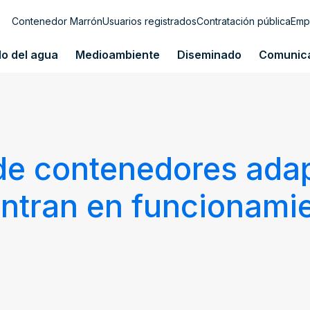
Contenedor Marrón
Usuarios registrados
Contratación pública
Emp
lo del agua
Medioambiente
Diseminado
Comunic
 de contenedores ada
entran en funcionami