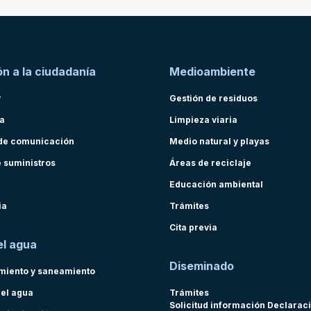
n a la ciudadanía
Medioambiente
r
Gestión de residuos
ra
Limpieza viaria
de comunicación
Medio natural y playas
e suministros
Áreas de reciclaje
Educación ambiental
ia
Trámites
Cita previa
el agua
Diseminado
miento y saneamiento
del agua
Trámites
Solicitud información Declarac