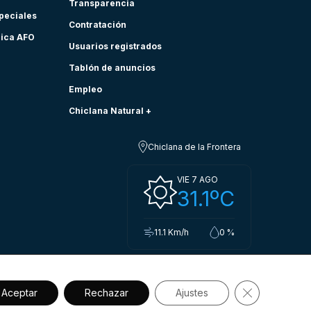
Transparencia
speciales
Contratación
nica AFO
Usuarios registrados
Tablón de anuncios
Empleo
Chiclana Natural +
Chiclana de la Frontera
VIE 7 AGO
31.1ºC
11.1 Km/h
0 %
Cerrar el ba
Aceptar
Rechazar
Ajustes
sibilidad
Política de privacidad.
Aviso legal
Política de cookies