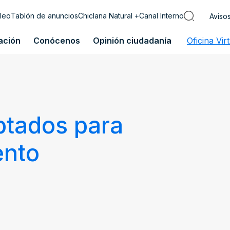
leo
Tablón de anuncios
Chiclana Natural +
Canal Interno
Aviso
ación
Conócenos
Opinión ciudadanía
Oficina Vir
ptados para
ento