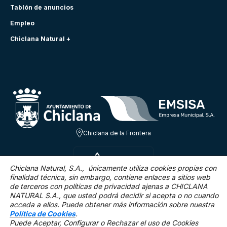
Tablón de anuncios
Empleo
Chiclana Natural +
Chiclana de la Frontera
VIE 7 AGO
20.6ºC
Chiclana Natural, S.A., únicamente utiliza cookies propias con
finalidad técnica,
sin embargo, contiene enlaces a sitios web
de terceros con políticas de privacidad ajenas a CHICLANA
2.5 Km/h
0 %
NATURAL S.A., que usted podrá decidir si acepta o no cuando
acceda a ellos. Puede obtener más información sobre nuestra
Política de Cookies
.
Puede Aceptar, Configurar o Rechazar el uso de Cookies