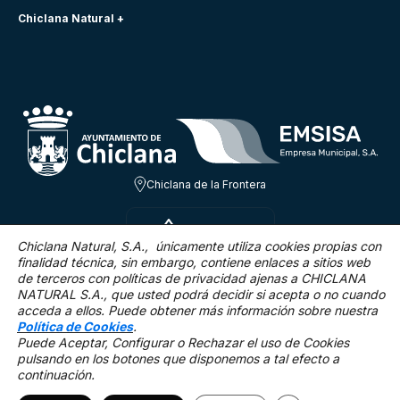
Chiclana Natural +
Chiclana de la Frontera
DOM 9 AGO
20.4ºC
Chiclana Natural, S.A., únicamente utiliza cookies propias con
finalidad técnica,
sin embargo, contiene enlaces a sitios web
de terceros con políticas de privacidad ajenas a CHICLANA
3.5 Km/h
0 %
NATURAL S.A., que usted podrá decidir si acepta o no cuando
acceda a ellos. Puede obtener más información sobre nuestra
Política de Cookies
.
Puede Aceptar, Configurar o Rechazar el uso de Cookies
pulsando en los botones que disponemos a tal efecto a
continuación.
Mapa Web
Accesibilidad
Política de privacidad.
Aviso legal
Política de cookies