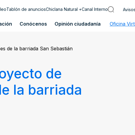
leo
Tablón de anuncios
Chiclana Natural +
Canal Interno
Aviso
ación
Conócenos
Opinión ciudadanía
Oficina Vir
nes de la barriada San Sebastián
royecto de
e la barriada