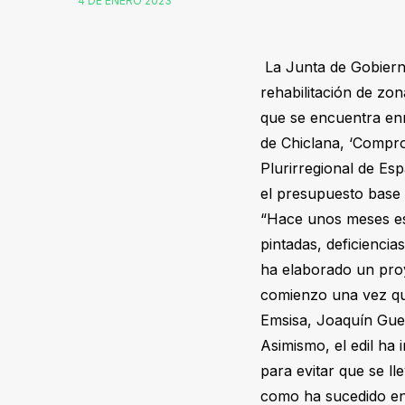
4 DE ENERO 2023
La Junta de Gobierno
rehabilitación de zo
que se encuentra enm
de Chiclana, ‘Compro
Plurirregional de Es
el presupuesto base d
“Hace unos meses es
pintadas, deficiencia
ha elaborado un proy
comienzo una vez que
Emsisa, Joaquín Gue
Asimismo, el edil ha
para evitar que se ll
como ha sucedido en