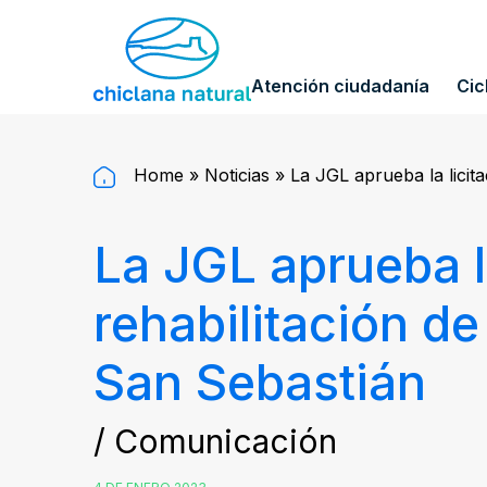
Atención ciudadanía
Cic
Home
»
Noticias
»
La JGL aprueba la licit
La JGL aprueba la
rehabilitación d
San Sebastián
/ Comunicación