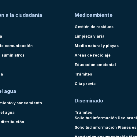
n a la ciudadanía
Medioambiente
r
Gestión de residuos
ra
Limpieza viaria
de comunicación
Medio natural y playas
e suministros
Áreas de reciclaje
Educación ambiental
ia
Trámites
Cita previa
el agua
Diseminado
miento y saneamiento
del agua
Trámites
Solicitud información Declarac
 distribución
Solicitud información Planes e
Aportación documentación téc