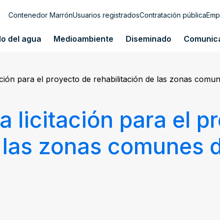
Contenedor Marrón
Usuarios registrados
Contratación pública
Emp
lo del agua
Medioambiente
Diseminado
Comunic
ación para el proyecto de rehabilitación de las zonas comu
 licitación para el p
e las zonas comunes d