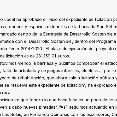
 Local ha aprobado el inicio del expediente de licitación p
nas comunes y espacios exteriores de la barriada San Seba
arcado dentro de la Estrategia de Desarrollo Sostenible 
metida con el Desarrollo Sostenible’, dentro del Programa
paña Feder 2014-2020.. El plazo de ejecución del proyecto 
e licitación es de 281.159,01 euros.
tuvimos viendo la barriada y pudimos comprobar el estado
s, falta de arbolado y de juegos infantiles, etcétera…, por 
ecto de rehabilitación, que ahora sale a licitación pública
 se resuelva este expediente de licitación”, ha explicado e
rrero.
 incidido en que “ahora lo que hace falta es un poco de co
even a cabo nuevas pintadas”. “Así, seguimos actuando en la
 Las Bolas, en Fernando Quiñones con los ascensores, Ca