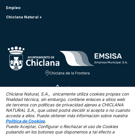
Empleo
Chiclana Natural +
Chiclana de la Frontera
SÁB 8 AGO
23.7ºC
Chiclana Natural, S.A., únicamente utiliza cookies propias con
finalidad técnica,
sin embargo, contiene enlaces a sitios web
de terceros con políticas de privacidad ajenas a CHICLANA
0.8 Km/h
0 %
NATURAL S.A., que usted podrá decidir si acepta o no cuando
acceda a ellos. Puede obtener más información sobre nuestra
Política de Cookies
.
Puede Aceptar, Configurar o Rechazar el uso de Cookies
pulsando en los botones que disponemos a tal efecto a