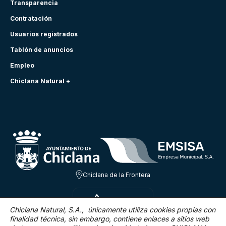
Transparencia
Contratación
Usuarios registrados
Tablón de anuncios
Empleo
Chiclana Natural +
Chiclana de la Frontera
JUE 6 AGO
28ºC
Chiclana Natural, S.A., únicamente utiliza cookies propias con
finalidad técnica,
sin embargo, contiene enlaces a sitios web