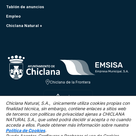
Tablón de anuncios
Empleo
Chiclana Natural +
Chiclana de la Frontera
SÁB 8 AGO
30.4ºC
Chiclana Natural, S.A., únicamente utiliza cookies propias con
finalidad técnica,
sin embargo, contiene enlaces a sitios web
de terceros con políticas de privacidad ajenas a CHICLANA
13.9 Km/h
0 %
NATURAL S.A., que usted podrá decidir si acepta o no cuando
acceda a ellos. Puede obtener más información sobre nuestra
Política de Cookies
.
Puede Aceptar, Configurar o Rechazar el uso de Cookies