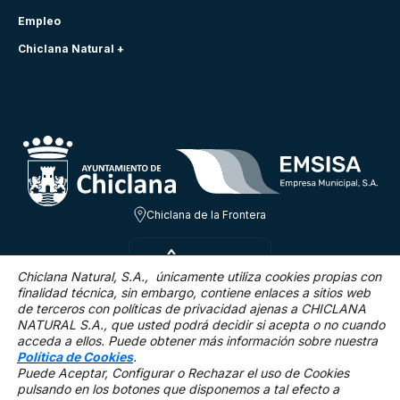
Empleo
Chiclana Natural +
Chiclana de la Frontera
VIE 7 AGO
29.7ºC
Chiclana Natural, S.A., únicamente utiliza cookies propias con
finalidad técnica,
sin embargo, contiene enlaces a sitios web
de terceros con políticas de privacidad ajenas a CHICLANA
10.5 Km/h
0 %
NATURAL S.A., que usted podrá decidir si acepta o no cuando
acceda a ellos. Puede obtener más información sobre nuestra
Política de Cookies
.
Puede Aceptar, Configurar o Rechazar el uso de Cookies
pulsando en los botones que disponemos a tal efecto a