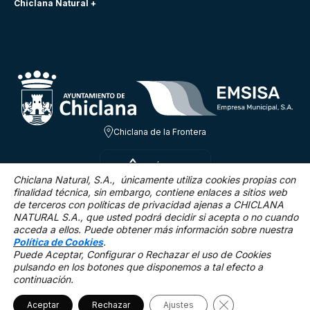
Chiclana Natural +
Chiclana de la Frontera
SÁB 8 AGO
27.2ºC
Chiclana Natural, S.A., únicamente utiliza cookies propias con
finalidad técnica,
sin embargo, contiene enlaces a sitios web
de terceros con políticas de privacidad ajenas a CHICLANA
6.5 Km/h
0 %
NATURAL S.A., que usted podrá decidir si acepta o no cuando
acceda a ellos. Puede obtener más información sobre nuestra
Política de Cookies
.
Puede Aceptar, Configurar o Rechazar el uso de Cookies
pulsando en los botones que disponemos a tal efecto a
continuación.
Mapa Web
Accesibilidad
Política de privacidad.
Aviso legal
Política de cookies
Cerrar el banner 
Aceptar
Rechazar
©2025 Chiclana Natural
Ajustes