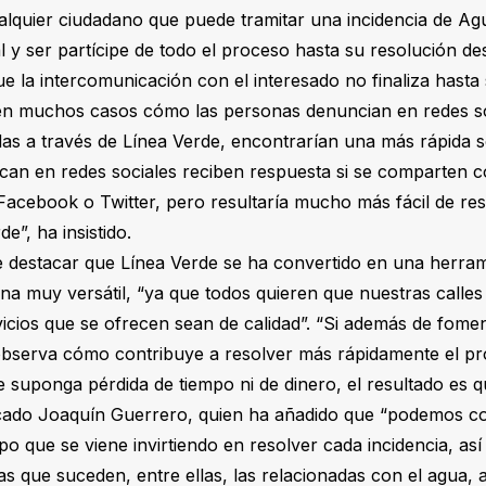
alquier ciudadano que puede tramitar una incidencia de A
l y ser partícipe de todo el proceso hasta su resolución de
 la intercomunicación con el interesado no finaliza hasta s
en muchos casos cómo las personas denuncian en redes soc
das a través de Línea Verde, encontrarían una más rápida s
ican en redes sociales reciben respuesta si se comparten co
Facebook o Twitter, pero resultaría mucho más fácil de res
e”, ha insistido.
e destacar que Línea Verde se ha convertido en una herram
ana muy versátil, “ya que todos quieren que nuestras calles
vicios que se ofrecen sean de calidad”. “Si además de fomen
 observa cómo contribuye a resolver más rápidamente el p
 suponga pérdida de tiempo ni de dinero, el resultado es q
calcado Joaquín Guerrero, quien ha añadido que “podemos
po que se viene invirtiendo en resolver cada incidencia, a
ias que suceden, entre ellas, las relacionadas con el agua, a