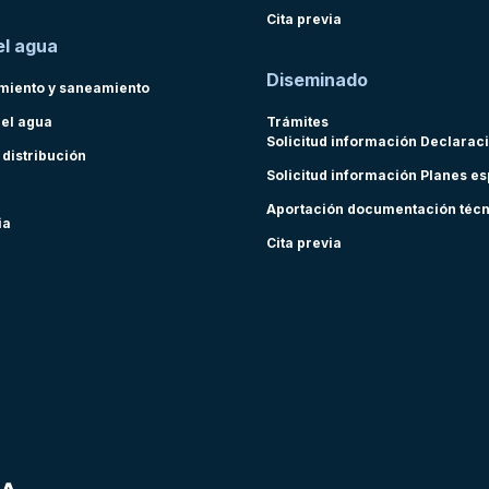
Cita previa
el agua
Diseminado
miento y saneamiento
del agua
Trámites
Solicitud información Declarac
 distribución
Solicitud información Planes e
Aportación documentación téc
ia
Cita previa