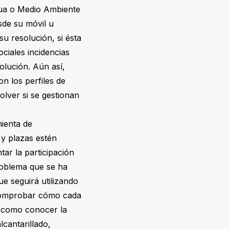
gua o Medio Ambiente
sde su móvil u
u resolución, si ésta
iales incidencias
olución. Aún así,
n los perfiles de
olver si se gestionan
ienta de
 y plazas estén
tar la participación
roblema que se ha
ue seguirá utilizando
 comprobar cómo cada
sí como conocer la
lcantarillado,