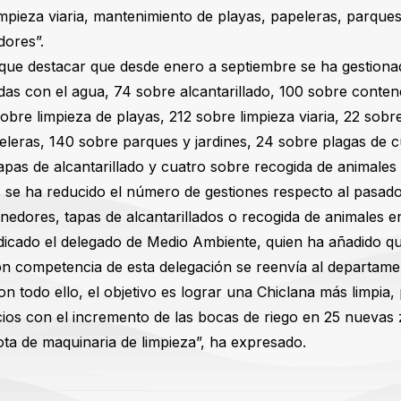
impieza viaria, mantenimiento de playas, papeleras, parques
dores”.
 que destacar que desde enero a septiembre se ha gestiona
adas con el agua, 74 sobre alcantarillado, 100 sobre conte
 sobre limpieza de playas, 212 sobre limpieza viaria, 22 sob
eleras, 140 sobre parques y jardines, 24 sobre plagas de 
pas de alcantarillado y cuatro sobre recogida de animales 
 se ha reducido el número de gestiones respecto al pasad
edores, tapas de alcantarillados o recogida de animales en
dicado el delegado de Medio Ambiente, quien ha añadido qu
n competencia de esta delegación se reenvía al departame
n todo ello, el objetivo es lograr una Chiclana más limpia,
cios con el incremento de las bocas de riego en 25 nuevas 
lota de maquinaria de limpieza”, ha expresado.