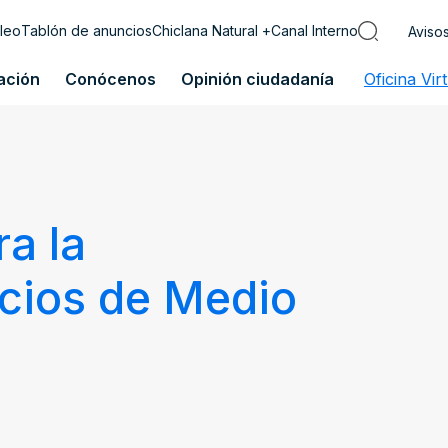
leo
Tablón de anuncios
Chiclana Natural +
Canal Interno
Aviso
ación
Conócenos
Opinión ciudadanía
Oficina Vir
ra la
icios de Medio