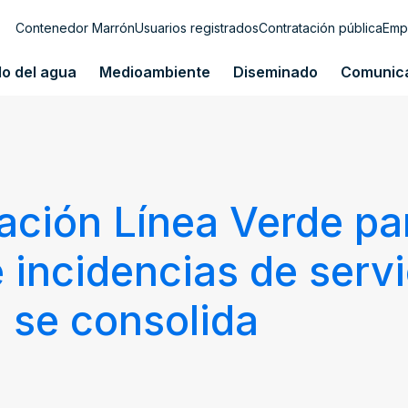
Contenedor Marrón
Usuarios registrados
Contratación pública
Emp
lo del agua
Medioambiente
Diseminado
Comunic
cación Línea Verde pa
incidencias de serv
 se consolida