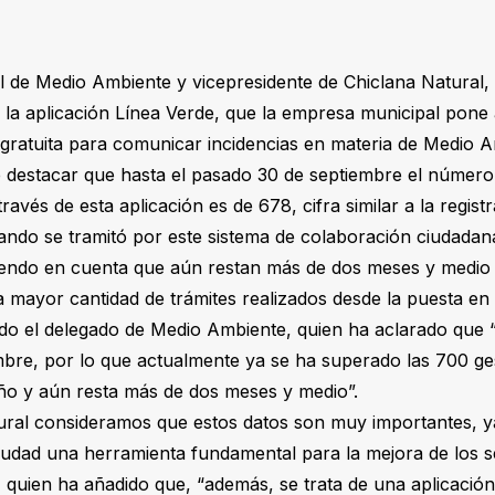
l de Medio Ambiente y vicepresidente de Chiclana Natural
la aplicación Línea Verde, que la empresa municipal pone a
gratuita para comunicar incidencias en materia de Medio 
e destacar que hasta el pasado 30 de septiembre el número
ravés de esta aplicación es de 678, cifra similar a la regist
ndo se tramitó por este sistema de colaboración ciudadana
eniendo en cuenta que aún restan más de dos meses y medio p
 la mayor cantidad de trámites realizados desde la puesta e
ado el delegado de Medio Ambiente, quien ha aclarado que 
embre, por lo que actualmente ya se ha superado las 700 ges
ño y aún resta más de dos meses y medio”.
ural consideramos que estos datos son muy importantes, y
iudad una herramienta fundamental para la mejora de los se
quien ha añadido que, “además, se trata de una aplicación