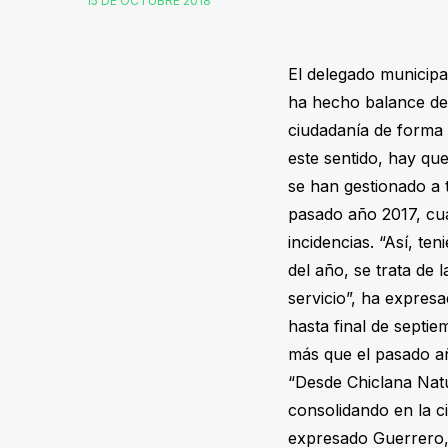
15 DE OCTUBRE 2018
El delegado municipa
ha hecho balance de 
ciudadanía de forma 
este sentido, hay qu
se han gestionado a t
pasado año 2017, cua
incidencias. “Así, t
del año, se trata de
servicio”, ha expres
hasta final de septi
más que el pasado a
“Desde Chiclana Nat
consolidando en la c
expresado Guerrero, 