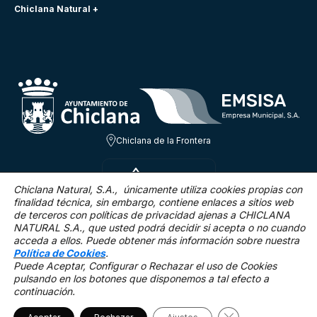
Chiclana Natural +
Chiclana de la Frontera
VIE 7 AGO
24.7ºC
Chiclana Natural, S.A., únicamente utiliza cookies propias con
finalidad técnica,
sin embargo, contiene enlaces a sitios web
de terceros con políticas de privacidad ajenas a CHICLANA
2.6 Km/h
0 %
NATURAL S.A., que usted podrá decidir si acepta o no cuando
acceda a ellos. Puede obtener más información sobre nuestra
Política de Cookies
.
Puede Aceptar, Configurar o Rechazar el uso de Cookies
pulsando en los botones que disponemos a tal efecto a
continuación.
Mapa Web
Accesibilidad
Política de privacidad.
Aviso legal
Política de cookies
Cerrar el banner 