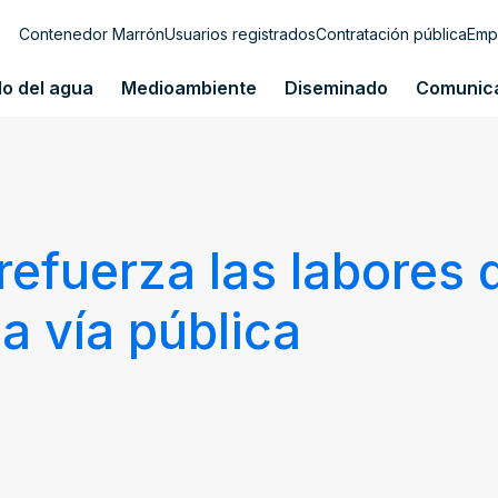
Contenedor Marrón
Usuarios registrados
Contratación pública
Emp
lo del agua
Medioambiente
Diseminado
Comunic
refuerza las labores 
a vía pública