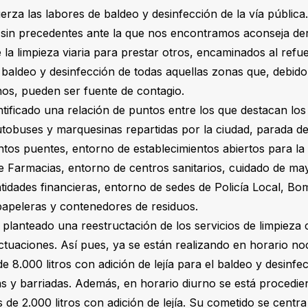
rza las labores de baldeo y desinfección de la vía pública.
 sin precedentes ante la que nos encontramos aconseja der
 la limpieza viaria para prestar otros, encaminados al refu
 baldeo y desinfección de todas aquellas zonas que, debid
nos, pueden ser fuente de contagio.
ntificado una relación de puntos entre los que destacan los 
tobuses y marquesinas repartidas por la ciudad, parada d
intos puentes, entorno de establecimientos abiertos para la
e Farmacias, entorno de centros sanitarios, cuidado de m
ntidades financieras, entorno de sedes de Policía Local, B
, papeleras y contenedores de residuos.
 planteado una reestructación de los servicios de limpieza 
actuaciones. Así pues, ya se están realizando en horario no
e 8.000 litros con adición de lejía para el baldeo y desinf
as y barriadas. Además, en horario diurno se está procedie
 de 2.000 litros con adición de lejía. Su cometido se cent