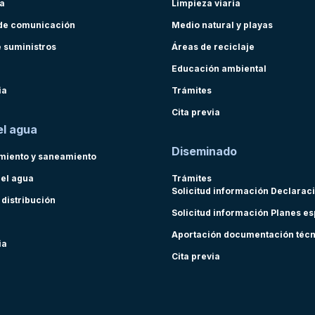
ra
Limpieza viaria
de comunicación
Medio natural y playas
e suministros
Áreas de reciclaje
Educación ambiental
ia
Trámites
Cita previa
el agua
Diseminado
miento y saneamiento
del agua
Trámites
Solicitud información Declarac
 distribución
Solicitud información Planes e
Aportación documentación téc
ia
Cita previa