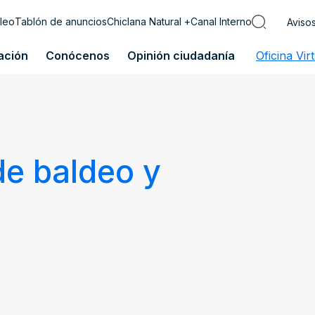
leo
Tablón de anuncios
Chiclana Natural +
Canal Interno
Aviso
ación
Conócenos
Opinión ciudadanía
Oficina Vir
de baldeo y