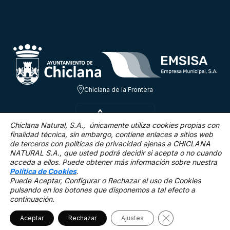
Chiclana de la Frontera
VIE 7 AGO
31.1ºC
Chiclana Natural, S.A., únicamente utiliza cookies propias con
finalidad técnica,
sin embargo, contiene enlaces a sitios web
de terceros con políticas de privacidad ajenas a CHICLANA
12.4 Km/h
0 %
NATURAL S.A., que usted podrá decidir si acepta o no cuando
acceda a ellos. Puede obtener más información sobre nuestra
Política de Cookies
.
Puede Aceptar, Configurar o Rechazar el uso de Cookies
pulsando en los botones que disponemos a tal efecto a
continuación.
Mapa Web
Accesibilidad
Política de privacidad.
Aviso legal
Política de cookies
Cerrar el banner 
Aceptar
Rechazar
©2025 Chiclana Natural
Ajustes