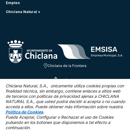
Empleo
Chiclana Natural +
Chiclana de la Frontera
SÁB 8 AGO
27.2ºC
Chiclana Natural, S.A., únicamente utiliza cookies propias con
finalidad técnica,
sin embargo, contiene enlaces a sitios web
de terceros con políticas de privacidad ajenas a CHICLANA
6.5 Km/h
0 %
NATURAL S.A., que usted podrá decidir si acepta o no cuando
acceda a ellos. Puede obtener más información sobre nuestra
Política de Cookies
.
Puede Aceptar, Configurar o Rechazar el uso de Cookies
pulsando en los botones que disponemos a tal efecto a
continuación.
Mapa Web
Accesibilidad
Política de privacidad.
Aviso legal