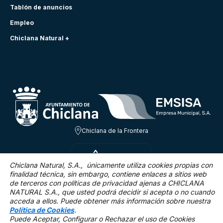
Tablón de anuncios
Empleo
Chiclana Natural +
Chiclana de la Frontera
JUE 6 AGO
21.8ºC
Chiclana Natural, S.A., únicamente utiliza cookies propias con
finalidad técnica,
sin embargo, contiene enlaces a sitios web
de terceros con políticas de privacidad ajenas a CHICLANA
3.1 Km/h
0 %
NATURAL S.A., que usted podrá decidir si acepta o no cuando
acceda a ellos. Puede obtener más información sobre nuestra
Política de Cookies
.
Puede Aceptar, Configurar o Rechazar el uso de Cookies