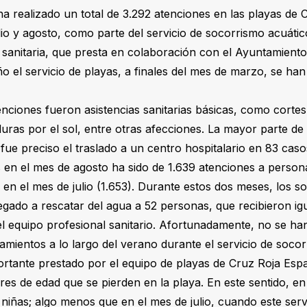
a realizado un total de 3.292 atenciones en las playas de 
io y agosto, como parte del servicio de socorrismo acuáti
a sanitaria, que presta en colaboración con el Ayuntamient
 el servicio de playas, a finales del mes de marzo, se han
nciones fueron asistencias sanitarias básicas, como cortes, 
ras por el sol, entre otras afecciones. La mayor parte de 
 fue preciso el traslado a un centro hospitalario en 83 cas
as en el mes de agosto ha sido de 1.639 atenciones a perso
da en el mes de julio (1.653). Durante estos dos meses, los s
egado a rescatar del agua a 52 personas, que recibieron i
del equipo profesional sanitario. Afortunadamente, no se ha
mientos a lo largo del verano durante el servicio de soco
rtante prestado por el equipo de playas de Cruz Roja Espa
res de edad que se pierden en la playa. En este sentido, en
 niñas; algo menos que en el mes de julio, cuando este serv