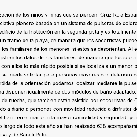
lización de los niños y niñas que se pierden, Cruz Roja Espa
iciativa pionero basada en un sistema de pulseras de color
edificio de la Institución en la segunda pista y es totalmente
un tramo de la playa, de manera que los socorristas pued
os familiares de los menores, si estos se desorientan. Al e
gistran los datos de los familiares, de manera que los soco
con ellos lo más rápido posible si se localiza a un menor p
n se puede solicitar para personas mayores con deterioro co
dida de la orientación podamos localizar mediante la pulser
ana disponen igualmente de dos módulos de baño adaptado
as de ruedas, que también están asistido por socorristas de
 a diario a personas con movilidad reducida a disfrutar d
n el baño en el mar con la mayor comodidad y seguridad, por
o largo de todo este año se han realizado 638 acompañami
osa y de Sancti Petri.