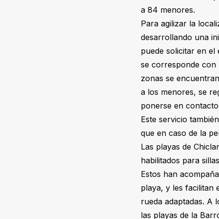
a 84 menores.
Para agilizar la loca
desarrollando una in
puede solicitar en el 
se corresponde con 
zonas se encuentran l
a los menores, se re
ponerse en contacto 
Este servicio tambié
que en caso de la per
Las playas de Chicl
habilitados para sill
Estos han acompañado
playa, y les facilita
rueda adaptadas. A l
las playas de la Barr