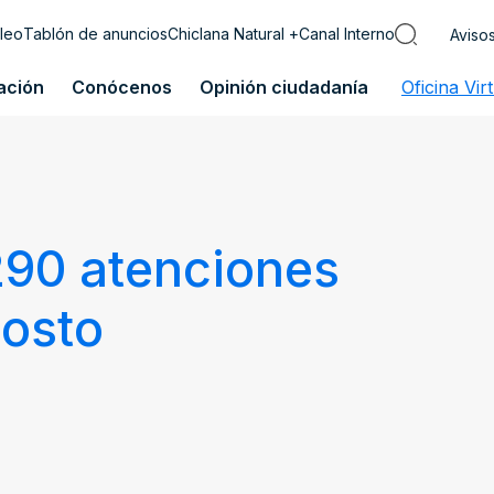
leo
Tablón de anuncios
Chiclana Natural +
Canal Interno
Aviso
ación
Conócenos
Opinión ciudadanía
Oficina Vir
290 atenciones
gosto