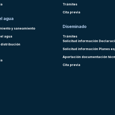
ia
Trámites
Cita previa
el agua
Diseminado
miento y saneamiento
del agua
Trámites
Solicitud información Declarac
 distribución
Solicitud información Planes e
Aportación documentación téc
ia
Cita previa