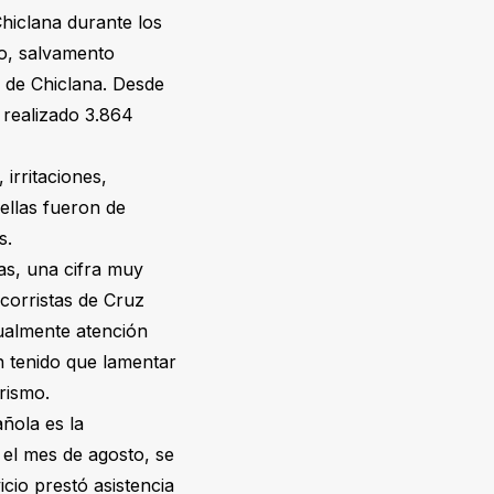
Chiclana durante los
co, salvamento
o de Chiclana. Desde
 realizado 3.864
irritaciones,
ellas fueron de
os.
nas, una cifra muy
ocorristas de Cruz
gualmente atención
n tenido que lamentar
rrismo.
ñola es la
 el mes de agosto, se
icio prestó asistencia