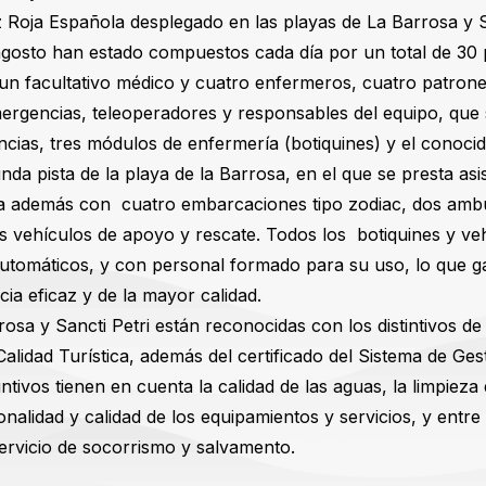
uz Roja Española desplegado en las playas de La Barrosa y S
 agosto han estado compuestos cada día por un total de 30
s, un facultativo médico y cuatro enfermeros, cuatro patro
mergencias, teleoperadores y responsables del equipo, que 
ancias, tres módulos de enfermería (botiquines) y el conocido
unda pista de la playa de la Barrosa, en el que se presta as
a además con cuatro embarcaciones tipo zodiac, dos ambu
res vehículos de apoyo y rescate. Todos los botiquines y v
automáticos, y con personal formado para su uso, lo que g
ia eficaz y de la mayor calidad.
rosa y Sancti Petri están reconocidas con los distintivos d
Calidad Turística, además del certificado del Sistema de Ge
intivos tienen en cuenta la calidad de las aguas, la limpieza 
cionalidad y calidad de los equipamientos y servicios, y entr
servicio de socorrismo y salvamento.