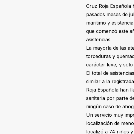
Cruz Roja Española h
pasados meses de jul
marítimo y asistenci
que comenzó este año
asistencias.
La mayoría de las ate
torceduras y quemadu
carácter leve, y solo
El total de asistenci
similar a la registra
Roja Española han ll
sanitaria por parte 
ningún caso de ahoga
Un servicio muy impo
localización de meno
localizó a 74 niños y