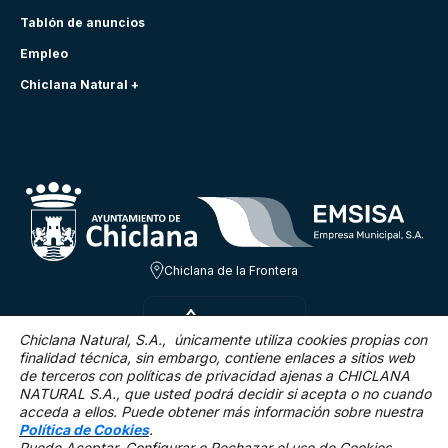
Tablón de anuncios
Empleo
Chiclana Natural +
Chiclana de la Frontera
VIE 7 AGO
23.3ºC
Chiclana Natural, S.A., únicamente utiliza cookies propias con
finalidad técnica,
sin embargo, contiene enlaces a sitios web
de terceros con políticas de privacidad ajenas a CHICLANA
1.8 Km/h
0 %
NATURAL S.A., que usted podrá decidir si acepta o no cuando
acceda a ellos. Puede obtener más información sobre nuestra
Política de Cookies
.
Puede Aceptar, Configurar o Rechazar el uso de Cookies