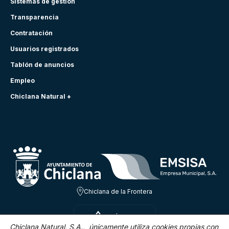
Sistemas de gestión
Transparencia
Contratación
Usuarios registrados
Tablón de anuncios
Empleo
Chiclana Natural +
Chiclana de la Frontera
SÁB 8 AGO
21.5ºC
Chiclana Natural, S.A., únicamente utiliza cookies propias con