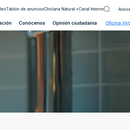
leo
Tablón de anuncios
Chiclana Natural +
Canal Interno
Aviso
ación
Conócenos
Opinión ciudadanía
Oficina Vir