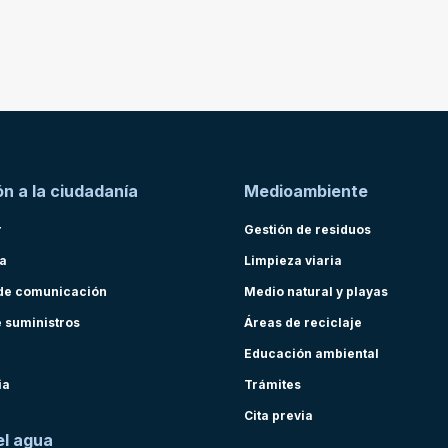
n a la ciudadanía
Medioambiente
r
Gestión de residuos
ra
Limpieza viaria
de comunicación
Medio natural y playas
e suministros
Áreas de reciclaje
Educación ambiental
ia
Trámites
Cita previa
el agua