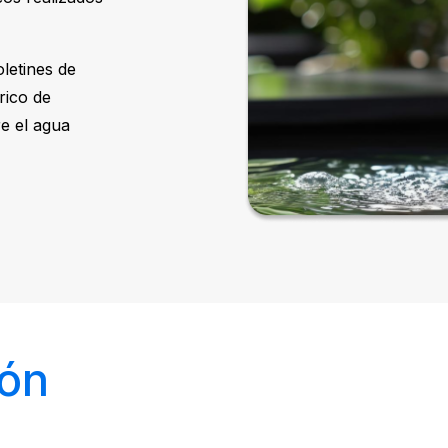
letines de
rico de
re el agua
ión