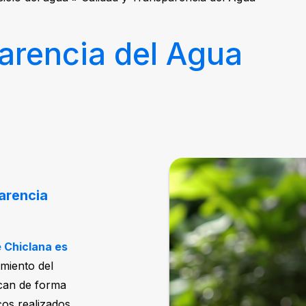
arencia del Agua
arencia
e Chiclana es
miento del
ican de forma
cos realizados