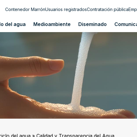
Contenedor Marrón
Usuarios registrados
Contratación pública
Emp
lo del agua
Medioambiente
Diseminado
Comunic
ciclo del agua
»
Calidad y Transparencia del Agua