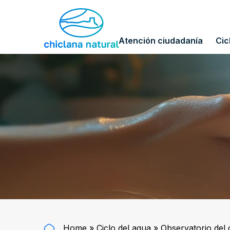
Atención ciudadanía
Cic
Home
»
Ciclo del agua
»
Observatorio del 