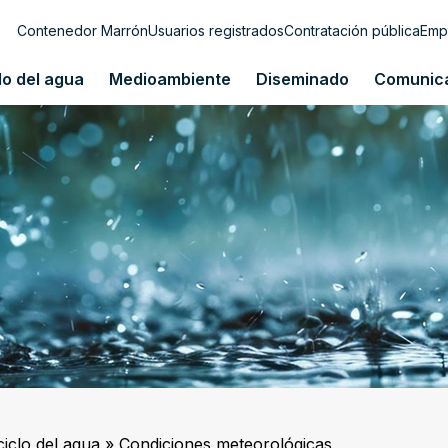
Contenedor Marrón
Usuarios registrados
Contratación pública
Emp
lo del agua
Medioambiente
Diseminado
Comunic
ciclo del agua
»
Condiciones meteorológicas