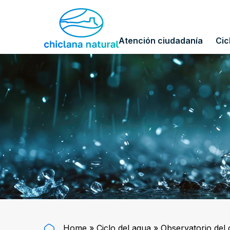
Atención ciudadanía
Cic
Home
»
Ciclo del agua
»
Observatorio del 