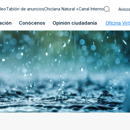
leo
Tablón de anuncios
Chiclana Natural +
Canal Interno
Aviso
ación
Conócenos
Opinión ciudadanía
Oficina Vir