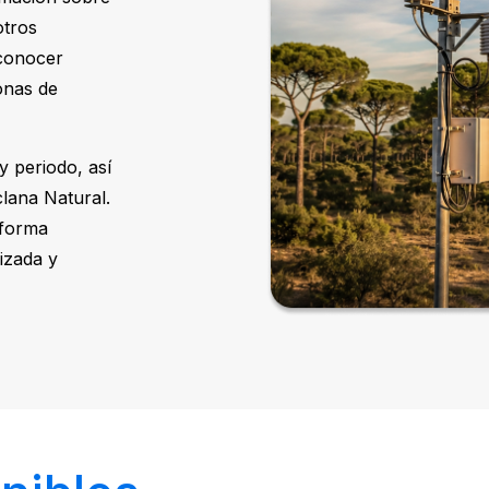
otros
 conocer
zonas de
y periodo, así
lana Natural.
 forma
lizada y