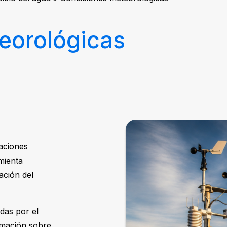
eorológicas
taciones
mienta
ación del
idas por el
rmación sobre