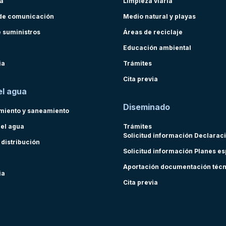
ra
Limpieza viaria
de comunicación
Medio natural y playas
e suministros
Áreas de reciclaje
Educación ambiental
ia
Trámites
Cita previa
el agua
Diseminado
miento y saneamiento
del agua
Trámites
Solicitud información Declarac
 distribución
Solicitud información Planes e
Aportación documentación téc
ia
Cita previa