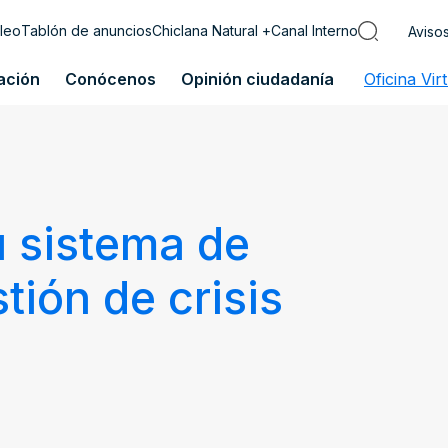
leo
Tablón de anuncios
Chiclana Natural +
Canal Interno
Aviso
ación
Conócenos
Opinión ciudadanía
Oficina Vir
u sistema de
tión de crisis