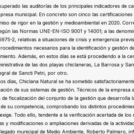
uperado las auditorías de los principales indicadores de cal
presa municipal. En concreto son cinco las certificaciones
iso de rigor en la gestión y medioambiental en 2020. Cor
 según las Normas UNE-EN-ISO 9001 y 14001; a las deno
75-2, relativas a situaciones de crisis y emergencia previs
ocedimientos necesarios para la identificación y gestión de
miento. Además, en estos días se está procediendo a la cert
nistrativa de las dos playas chiclaneras, La Barrosa y Sanc
egral de Sancti Petri, por otro.
mos días, Chiclana Natural se ha sometido satisfactoriamente
icación de sus sistemas de gestión. Técnicos de la empresa 
s de fiscalización del conjunto de la gestión que desarrolla
as de su competencia, comprobando los distintos procedimi
xige. Todo ello, tendente a la verificación acertada de los
s y modificaciones o ampliaciones derivadas de la activida
delegado municipal de Medio Ambiente, Roberto Palmero, i