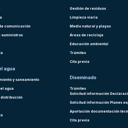
r
Gestión de residuos
ra
Limpieza viaria
de comunicación
Medio natural y playas
e suministros
Áreas de reciclaje
Educación ambiental
ia
Trámites
Cita previa
el agua
Diseminado
miento y saneamiento
del agua
Trámites
Solicitud información Declarac
 distribución
Solicitud información Planes e
Aportación documentación téc
ia
Cita previa