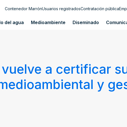
Contenedor Marrón
Usuarios registrados
Contratación pública
Emp
lo del agua
Medioambiente
Diseminado
Comunic
vuelve a certificar s
 medioambiental y ges