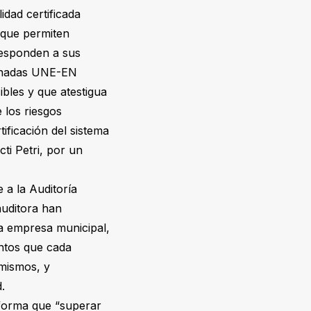
idad certificada
 que permiten
responden a sus
minadas UNE-EN
ibles y que atestigua
 los riesgos
ificación del sistema
ti Petri, por un
 a la Auditoría
auditora han
 la empresa municipal,
entos que cada
 mismos, y
d.
nforma que “superar