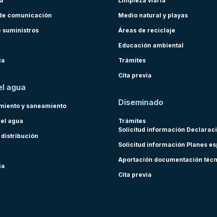
ra
Limpieza viaria
de comunicación
Medio natural y playas
e suministros
Áreas de reciclaje
Educación ambiental
ia
Trámites
Cita previa
el agua
Diseminado
miento y saneamiento
del agua
Trámites
Solicitud información Declarac
 distribución
Solicitud información Planes e
Aportación documentación téc
ia
Cita previa