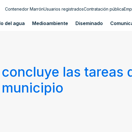
Contenedor Marrón
Usuarios registrados
Contratación pública
Emp
lo del agua
Medioambiente
Diseminado
Comunic
 concluye las tareas 
l municipio