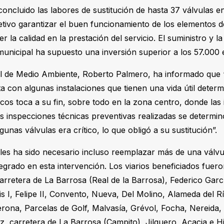
oncluido las labores de sustitución de hasta 37 válvulas e
tivo garantizar el buen funcionamiento de los elementos d
 la calidad en la prestación del servicio. El suministro y l
municipal ha supuesto una inversión superior a los 57.000 
l de Medio Ambiente, Roberto Palmero, ha informado que “
 con algunas instalaciones que tienen una vida útil determ
os toca a su fin, sobre todo en la zona centro, donde las 
as inspecciones técnicas preventivas realizadas se determin
unas válvulas era crítico, lo que obligó a su sustitución”.
lles ha sido necesario incluso reemplazar más de una válv
egrado en esta intervención. Los viarios beneficiados fuer
rretera de La Barrosa (Real de la Barrosa), Federico Garc
is I, Felipe II, Convento, Nueva, Del Molino, Alameda del R
rona, Parcelas de Golf, Malvasía, Grévol, Focha, Nereida,
z, carretera de La Barrosa (Campito), Jilguero, Acacia e Hi