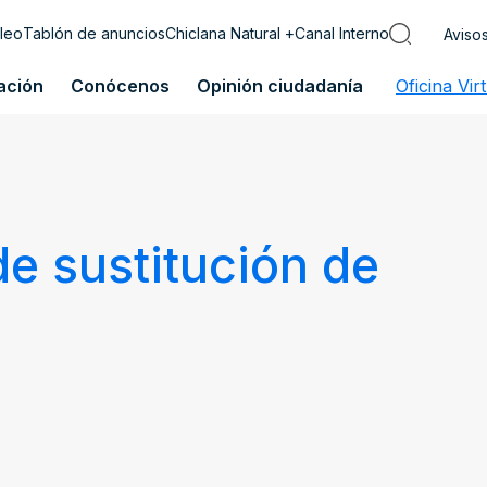
leo
Tablón de anuncios
Chiclana Natural +
Canal Interno
Aviso
ación
Conócenos
Opinión ciudadanía
Oficina Vir
de sustitución de