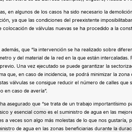
ras, en algunos de los casos ha sido necesario la demolició
ión, ya que las condiciones del preexistente imposibilitaban
de colocación de válvulas nuevas se ha procedido a la con
 además, que “la intervención se ha realizado sobre diferen
etro y del material de la red en la que están intercaladas. 
previo. Una vez ejecutado se puede garantizar la sectoriza
rma que, en caso de incidencia, se podrá minimizar la zona 
tas válvulas se consigue reducir el número de calles que 
ro en caso de avería”.
l ha asegurado que “se trata de un trabajo importantísimo p
ásico y esencial como es el suministro de agua en las mejor
res a veces son algo más molestas de lo que nos gustaría, 
ministro de agua en las zonas beneficiarias durante la durac