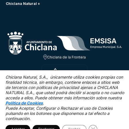
Chiclana Natural +
Chiclana de la Frontera
VIE 7 AGO
31.4ºC
Chiclana Natural, S.A., únicamente utiliza cookies propias con
finalidad técnica,
sin embargo, contiene enlaces a sitios web
de terceros con políticas de privacidad ajenas a CHICLANA
13.1 Km/h
0 %
NATURAL S.A., que usted podrá decidir si acepta o no cuando
acceda a ellos. Puede obtener más información sobre nuestra
Política de Cookies
.
Puede Aceptar, Configurar o Rechazar el uso de Cookies
pulsando en los botones que disponemos a tal efecto a
continuación.
Mapa Web
Accesibilidad
Política de privacidad.
Aviso legal
Política de cookies
Cerrar el banner 