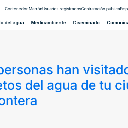
Contenedor Marrón
Usuarios registrados
Contratación pública
Emp
lo del agua
Medioambiente
Diseminado
Comunic
personas han visitado
tos del agua de tu c
rontera