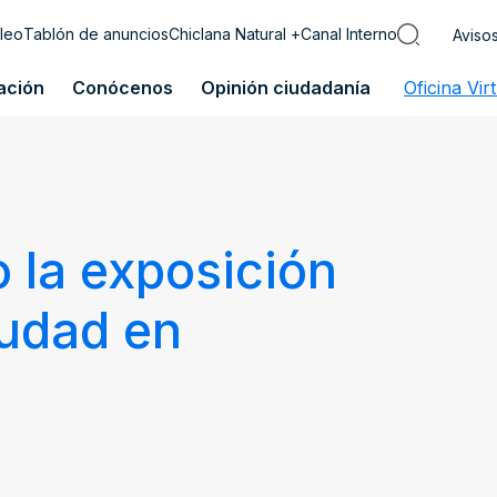
leo
Tablón de anuncios
Chiclana Natural +
Canal Interno
Aviso
ación
Conócenos
Opinión ciudadanía
Oficina Vir
 la exposición
iudad en