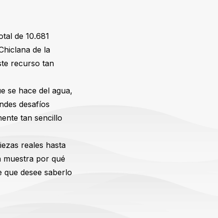
otal de 10.681
Chiclana de la
ste recurso tan
ue se hace del agua,
andes desafíos
nte tan sencillo
iezas reales hasta
a muestra por qué
te que desee saberlo