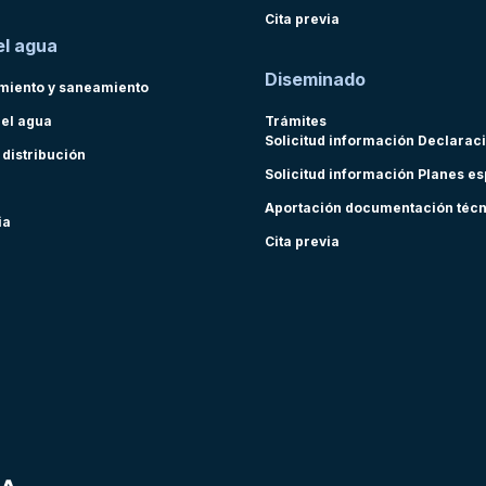
Cita previa
el agua
Diseminado
miento y saneamiento
del agua
Trámites
Solicitud información Declarac
 distribución
Solicitud información Planes e
Aportación documentación téc
ia
Cita previa