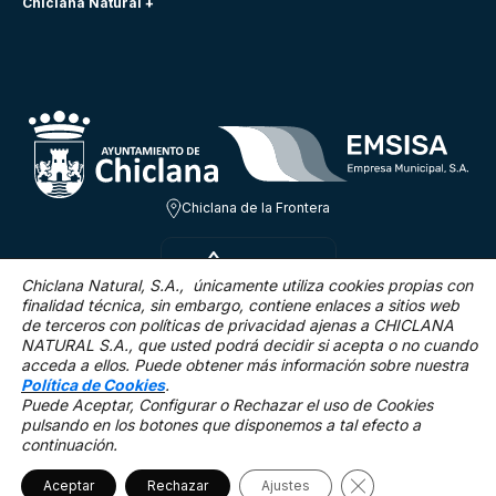
Chiclana Natural +
Chiclana de la Frontera
VIE 7 AGO
31.3ºC
Chiclana Natural, S.A., únicamente utiliza cookies propias con
finalidad técnica,
sin embargo, contiene enlaces a sitios web
de terceros con políticas de privacidad ajenas a CHICLANA
14.5 Km/h
0 %
NATURAL S.A., que usted podrá decidir si acepta o no cuando
acceda a ellos. Puede obtener más información sobre nuestra
Política de Cookies
.
Puede Aceptar, Configurar o Rechazar el uso de Cookies
pulsando en los botones que disponemos a tal efecto a
continuación.
Mapa Web
Accesibilidad
Política de privacidad.
Aviso legal
Política de cookies
Cerrar el banner 
©2025 Chiclana Natural
Aceptar
Rechazar
Ajustes