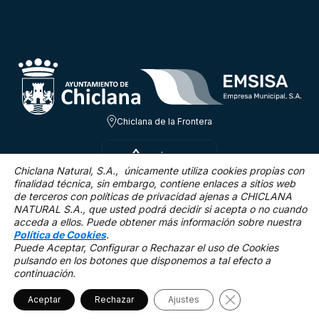
Chiclana de la Frontera
SÁB 8 AGO
22.2ºC
Chiclana Natural, S.A., únicamente utiliza cookies propias con
finalidad técnica,
sin embargo, contiene enlaces a sitios web
de terceros con políticas de privacidad ajenas a CHICLANA
2.2 Km/h
0 %
NATURAL S.A., que usted podrá decidir si acepta o no cuando
acceda a ellos. Puede obtener más información sobre nuestra
Política de Cookies
.
Puede Aceptar, Configurar o Rechazar el uso de Cookies
pulsando en los botones que disponemos a tal efecto a
continuación.
Mapa Web
Accesibilidad
Política de privacidad.
Aviso legal
Política de cookies
Cerrar el banner 
Aceptar
Rechazar
©2025 Chiclana Natural
Ajustes