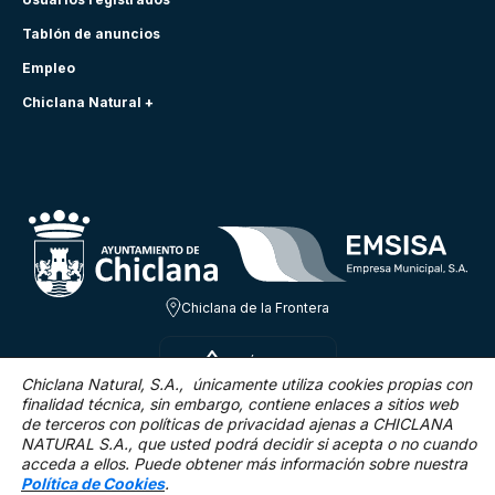
Tablón de anuncios
Empleo
Chiclana Natural +
Chiclana de la Frontera
SÁB 8 AGO
31.6ºC
Chiclana Natural, S.A., únicamente utiliza cookies propias con
finalidad técnica,
sin embargo, contiene enlaces a sitios web
de terceros con políticas de privacidad ajenas a CHICLANA
16.2 Km/h
0 %
NATURAL S.A., que usted podrá decidir si acepta o no cuando
acceda a ellos. Puede obtener más información sobre nuestra
Política de Cookies
.