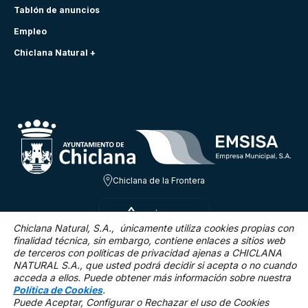
Tablón de anuncios
Empleo
Chiclana Natural +
Chiclana de la Frontera
SÁB 8 AGO
28.8ºC
Chiclana Natural, S.A., únicamente utiliza cookies propias con
finalidad técnica,
sin embargo, contiene enlaces a sitios web
de terceros con políticas de privacidad ajenas a CHICLANA
2.6 Km/h
0 %
NATURAL S.A., que usted podrá decidir si acepta o no cuando
acceda a ellos. Puede obtener más información sobre nuestra
Política de Cookies
.
Puede Aceptar, Configurar o Rechazar el uso de Cookies