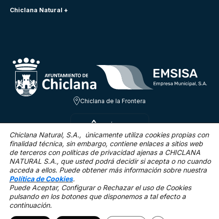
Chiclana Natural +
Chiclana de la Frontera
SÁB 8 AGO
29.1ºC
Chiclana Natural, S.A., únicamente utiliza cookies propias con
finalidad técnica,
sin embargo, contiene enlaces a sitios web
de terceros con políticas de privacidad ajenas a CHICLANA
10.4 Km/h
0 %
NATURAL S.A., que usted podrá decidir si acepta o no cuando
acceda a ellos. Puede obtener más información sobre nuestra
Política de Cookies
.
Puede Aceptar, Configurar o Rechazar el uso de Cookies
pulsando en los botones que disponemos a tal efecto a
continuación.
Mapa Web
Accesibilidad
Política de privacidad.
Aviso legal
Política de cookies