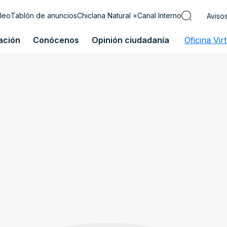
leo
Tablón de anuncios
Chiclana Natural +
Canal Interno
Aviso
ación
Conócenos
Opinión ciudadanía
Oficina Vir