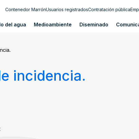
Contenedor Marrón
Usuarios registrados
Contratación pública
Emp
lo del agua
Medioambiente
Diseminado
Comunic
ncia.
e incidencia.
: