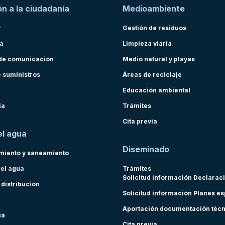
n a la ciudadanía
Medioambiente
r
Gestión de residuos
ra
Limpieza viaria
de comunicación
Medio natural y playas
e suministros
Áreas de reciclaje
Educación ambiental
ia
Trámites
Cita previa
el agua
Diseminado
miento y saneamiento
del agua
Trámites
Solicitud información Declarac
 distribución
Solicitud información Planes e
Aportación documentación téc
ia
Cita previa