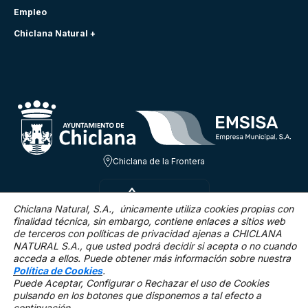
Empleo
Chiclana Natural +
Chiclana de la Frontera
JUE 6 AGO
29.3ºC
Chiclana Natural, S.A., únicamente utiliza cookies propias con
finalidad técnica,
sin embargo, contiene enlaces a sitios web
de terceros con políticas de privacidad ajenas a CHICLANA
16.2 Km/h
0 %
NATURAL S.A., que usted podrá decidir si acepta o no cuando
acceda a ellos. Puede obtener más información sobre nuestra
Política de Cookies
.
Puede Aceptar, Configurar o Rechazar el uso de Cookies
pulsando en los botones que disponemos a tal efecto a
continuación.