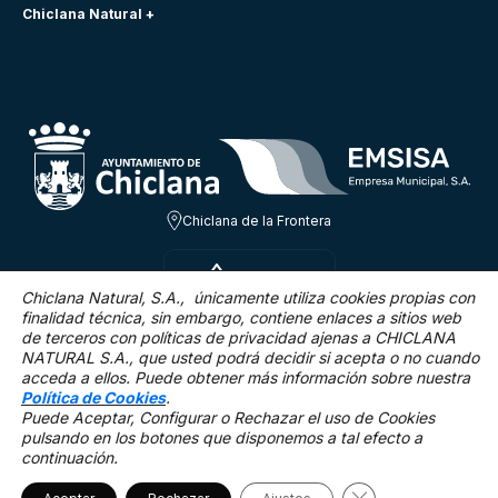
Chiclana Natural +
Chiclana de la Frontera
VIE 7 AGO
30ºC
Chiclana Natural, S.A., únicamente utiliza cookies propias con
finalidad técnica,
sin embargo, contiene enlaces a sitios web
de terceros con políticas de privacidad ajenas a CHICLANA
8 Km/h
0 %
NATURAL S.A., que usted podrá decidir si acepta o no cuando
acceda a ellos. Puede obtener más información sobre nuestra
Política de Cookies
.
Puede Aceptar, Configurar o Rechazar el uso de Cookies
pulsando en los botones que disponemos a tal efecto a
continuación.
Mapa Web
Accesibilidad
Política de privacidad.
Aviso legal
Política de cookies
Cerrar el banner 